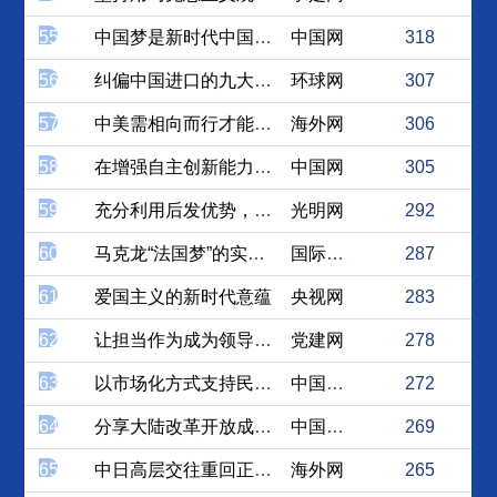
55
中国梦是新时代中国特色社会...
中国网
318
56
纠偏中国进口的九大旧论
环球网
307
57
中美需相向而行才能攻坚克难
海外网
306
58
在增强自主创新能力和实力中...
中国网
305
59
充分利用后发优势，走出中国...
光明网
292
60
马克龙“法国梦”的实现将面...
国际在线
287
61
爱国主义的新时代意蕴
央视网
283
62
让担当作为成为领导干部的自觉
党建网
278
63
以市场化方式支持民企债券融...
中国经济网
272
64
分享大陆改革开放成果 拉近...
中国台湾网
269
65
中日高层交往重回正轨给世界...
海外网
265