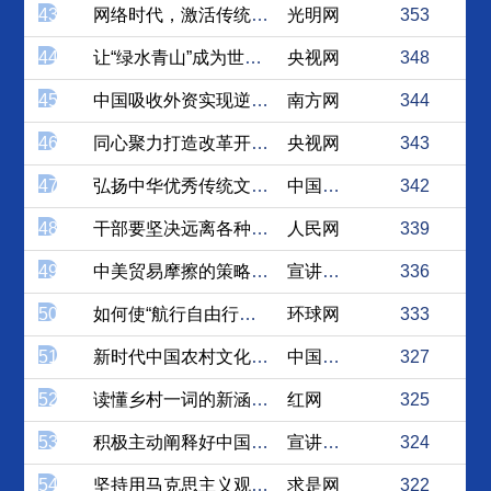
43
网络时代，激活传统节日的文...
光明网
353
44
让“绿水青山”成为世界未来...
央视网
348
45
中国吸收外资实现逆势增长背...
南方网
344
46
同心聚力打造改革开放新高地
央视网
343
47
弘扬中华优秀传统文化 开...
中国社会科学网
342
48
干部要坚决远离各种“小圈子”
人民网
339
49
中美贸易摩擦的策略和政策运...
宣讲家网
336
50
如何使“航行自由行动”远离...
环球网
333
51
新时代中国农村文化建设的根...
中国社会科学网
327
52
读懂乡村一词的新涵义，精准...
红网
325
53
积极主动阐释好中国道路
宣讲家网
324
54
坚持用马克思主义观察、解读...
求是网
322