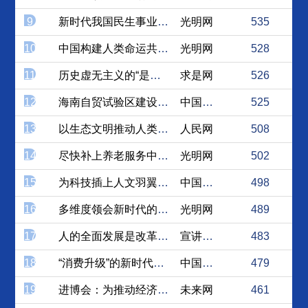
9
新时代我国民生事业发展取得...
光明网
535
10
中国构建人类命运共同体的多...
光明网
528
11
历史虚无主义的“是什么”“...
求是网
526
12
海南自贸试验区建设体现五个...
中国青年网
525
13
以生态文明推动人类命运共同...
人民网
508
14
尽快补上养老服务中的人文关...
光明网
502
15
为科技插上人文羽翼——学习...
中国社会科学网
498
16
多维度领会新时代的丰富内涵
光明网
489
17
人的全面发展是改革开放的根...
宣讲家网
483
18
“消费升级”的新时代，继续...
中国经济网
479
19
进博会：为推动经济全球化贡...
未来网
461