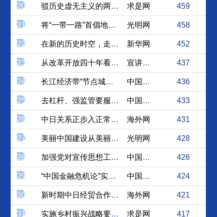
20
驳历史虚无主义的两种谬论
求是网
459
21
将“一带一路”首倡地打造为...
光明网
458
22
在新的历史时空，走好中日关...
新华网
452
23
从改革开放四十年看我国发展...
宣讲家网
437
24
长江经济带“节点城市”与全...
中国社会科学网
436
25
去杠杆、强监管要服务于稳增长
中国经济网
433
26
中日关系正步入正常轨道 频...
海外网
431
27
美丽中国建设从美丽乡村开始
光明网
428
28
加强党对宣传思想工作的全面...
中国社会科学网
426
29
“中国金融危机论”实为杞人...
中国经济网
424
30
新时期中日经贸合作，到底“...
海外网
421
31
实施乡村振兴战略要始终坚持...
求是网
417