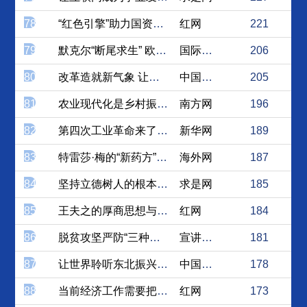
78
“红色引擎”助力国资国企建...
红网
221
79
默克尔“断尾求生” 欧洲发...
国际在线
206
80
改革造就新气象 让我们赢得...
中国经济网
205
81
农业现代化是乡村振兴的题中...
南方网
196
82
第四次工业革命来了，人才面...
新华网
189
83
特雷莎·梅的“新药方”与英...
海外网
187
84
坚持立德树人的根本任务
求是网
185
85
王夫之的厚商思想与农产品的...
红网
184
86
脱贫攻坚严防“三种效应”
宣讲家网
181
87
让世界聆听东北振兴铿锵有力...
中国经济网
178
88
当前经济工作需要把握的几个...
红网
173