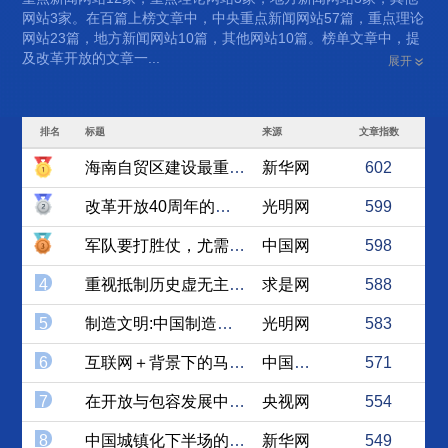
网站3家。在百篇上榜文章中，中央重点新闻网站57篇，重点理论
网站23篇，地方新闻网站10篇，其他网站10篇。榜单文章中，提
及改革开放的文章一...
展开
排名
标题
来源
文章指数
海南自贸区建设最重要的几件事
新华网
602
改革开放40周年的宝贵经验...
光明网
599
军队要打胜仗，尤需加强联合...
中国网
598
4
重视抵制历史虚无主义中的话...
求是网
588
5
制造文明:中国制造强国的最...
光明网
583
6
互联网＋背景下的马克思主义...
中国青年网
571
7
在开放与包容发展中推动文化...
央视网
554
8
中国城镇化下半场的挑战与对策
新华网
549