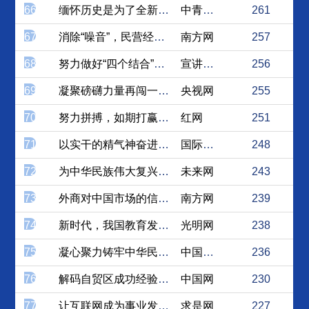
66
缅怀历史是为了全新的出发
中青在线
261
67
消除“噪音”，民营经济前景...
南方网
257
68
努力做好“四个结合”文章 ...
宣讲家网
256
69
凝聚磅礴力量再闯一片新天地
央视网
255
70
努力拼搏，如期打赢精准脱贫...
红网
251
71
以实干的精气神奋进新时代新...
国际在线
248
72
为中华民族伟大复兴培养合格...
未来网
243
73
外商对中国市场的信心从何而...
南方网
239
74
新时代，我国教育发展的历史...
光明网
238
75
凝心聚力铸牢中华民族共同体...
中国西藏新闻网
236
76
解码自贸区成功经验，助力新...
中国网
230
77
让互联网成为事业发展的最大...
求是网
227