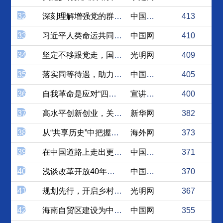
32
深刻理解增强党的群众组织力...
中国社会科学网
413
33
习近平人类命运共同体伟大思...
中国网
410
34
坚定不移跟党走，国家辉煌谱...
光明网
409
35
落实同等待遇，助力台企转型...
中国台湾网
405
36
自我革命是应对“四大考验”...
宣讲家网
400
37
高水平创新创业，关键在“志...
新华网
382
38
从“共享历史”中把握中美关...
海外网
373
39
在中国道路上走出更加自信的...
中国西藏新闻网
371
40
浅谈改革开放40年中国交通...
中国交通网
370
41
规划先行，开启乡村振兴的新...
光明网
367
42
海南自贸区建设为中国改革开...
中国网
355