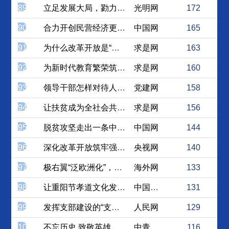
89
立足发展大局，勠力自主创新
光明网
172
90
合力开创民营经济更加美好的...
中国网
165
91
为什么改革开放是“第二次革...
求是网
163
92
为新时代教育繁荣筑牢青年发...
求是网
160
93
领导干部怎样对待人民群众的...
党建网
158
94
让扶贫成为全社会共同的事业
求是网
156
95
脱贫攻坚走出一条中国式高质...
中国网
144
96
深化改革开放筑牢强国之基
央视网
140
97
极右翼“泛欧洲化”，难民问...
海外网
133
98
让重阳节孝道文化发扬光大
中国江西网
131
99
发挥支部建设的“支点作用”
人民网
129
100
不忘历史 致敬英雄
中青在线
116