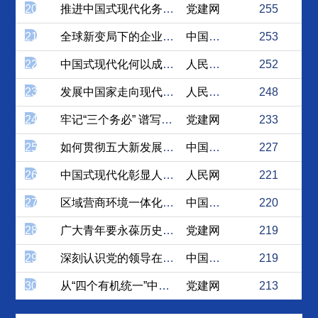
20
推进中国式现代化务必敢于斗...
党建网
255
21
全球新变局下的企业战略
中国社会科学网
253
22
中国式现代化何以成为世界现...
人民论坛网
252
23
发展中国家走向现代化的现实...
人民论坛网
248
24
牢记“三个务必” 谱写青春...
党建网
233
25
如何贯彻五大新发展理念？
中国社会科学网
227
26
中国式现代化彰显人民性特质
人民网
221
27
区域营商环境一体化如何“再...
中国经济网
220
28
广大青年要永葆历史主动精神
党建网
219
29
深刻认识党的领导在推进中国...
中国社会科学网
219
30
从“四个有机统一”中把握中...
党建网
213