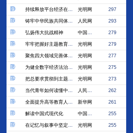
9
持续释放平台经济在新时期的...
光明网
297
10
铸牢中华民族共同体意识
人民网
293
11
弘扬伟大抗战精神
中国社会科学网
279
12
牢牢把握好主题教育的总要求
光明网
279
13
聚焦四大领域完善体制机制，...
光明网
277
14
为健全数字经济法治规则谋篇...
光明网
275
15
把总要求贯彻到主题教育全过程
光明网
273
16
当代青年如何读懂中国、读懂...
人民论坛网
262
17
全面提升高等教育人才培养质量
新华网
261
18
解读中国式现代化
中国社会科学网
255
19
在记忆与叙事中坚定历史自信
光明网
255