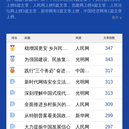
上榜6篇文章，人民网上榜5篇文章，党建网上榜4篇文章，人民论
坛网上榜3篇文章，新华网有2篇文章上榜，中国经济网有1篇文章
上榜。
展开
排名
标题
来源
文章指数
稳增国更安 乡兴民更富
人民网
347
为强国建设、民族复兴凝心铸魂
光明网
343
践行“三个务必” 奋进新征程
中国社会科学网
317
4
新时代网络安全立法彰显了中...
光明网
313
5
深刻理解中国式现代化是物质...
光明网
313
6
全面推进乡村振兴的价值意蕴...
人民网
309
7
从特朗普案看美国政治极化的...
新华网
299
8
大力提振中国发展信心
人民网
297