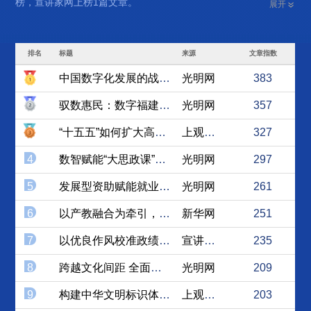
榜，宣讲家网上榜1篇文章。
展开
排名
标题
来源
文章指数
中国数字化发展的战略跃升与...
光明网
383
驭数惠民：数字福建的民生实...
光明网
357
“十五五”如何扩大高水平对...
上观新闻
327
4
数智赋能“大思政课”，服务...
光明网
297
5
发展型资助赋能就业的实践路径
光明网
261
6
以产教融合为牵引，推动职业...
新华网
251
7
以优良作风校准政绩坐标
宣讲家网
235
8
跨越文化间距 全面提升国际...
光明网
209
9
构建中华文明标识体系：涵盖...
上观新闻
203