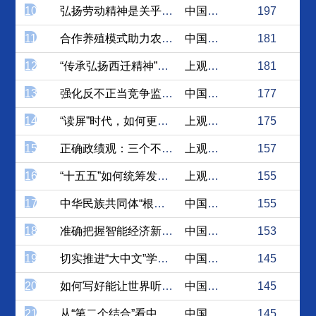
10
弘扬劳动精神是关乎长远的重...
中国社会科学网
197
11
合作养殖模式助力农户走出产...
中国社会科学网
181
12
“传承弘扬西迁精神”，凸显...
上观新闻
181
13
强化反不正当竞争监管 推动...
中国日报网
177
14
“读屏”时代，如何更好打造...
上观新闻
175
15
正确政绩观：三个不能再回到
上观新闻
157
16
“十五五”如何统筹发展与安...
上观新闻
155
17
中华民族共同体“根脉”与“...
中国社会科学网
155
18
准确把握智能经济新形态的本...
中国社会科学网
153
19
切实推进“大中文”学科学术...
中国社会科学网
145
20
如何写好能让世界听懂的中国...
中国日报网
145
21
从“第二个结合”看中华文明...
中国社会科学网
145