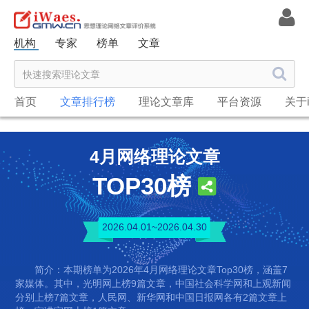
机构
专家
榜单
文章
首页
文章排行榜
理论文章库
平台资源
关于i
4月网络理论文章
TOP30榜
2026.04.01~2026.04.30
简介：本期榜单为2026年4月网络理论文章Top30榜，涵盖7
家媒体。其中，光明网上榜9篇文章，中国社会科学网和上观新闻
分别上榜7篇文章，人民网、新华网和中国日报网各有2篇文章上