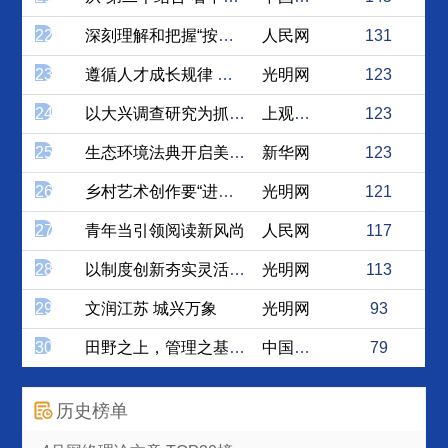
22
深刻理解和把握“按规律办事”
人民网
131
23
遵循人才成长规律 培养新时...
光明网
123
24
以大兴调查研究为抓手，树立...
上观新闻
123
25
生态环境法典开启美丽中国建...
新华网
123
26
乡村艺术创作要“进心窝”更...
光明网
121
27
青年当引领阅读新风尚
人民网
117
28
以制度创新夯实灵活就业群体...
光明网
113
29
文润江苏 城兴万象
光明网
93
30
田野之上，管理之基：调查研...
中国社会科学网
79
历史榜单