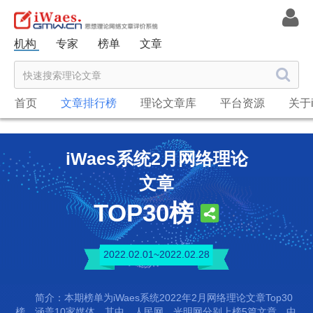
机构
专家
榜单
文章
首页
文章排行榜
理论文章库
平台资源
关于i
iWaes系统2月网络理论
文章
TOP30榜
2022.02.01~2022.02.28
简介：本期榜单为iWaes系统2022年2月网络理论文章Top30
榜，涵盖10家媒体。其中，人民网、光明网分别上榜5篇文章，中