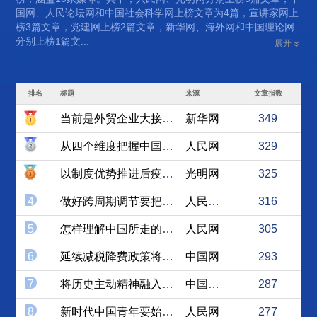
国网、人民论坛网和中国社会科学网上榜文章为4篇，宣讲家网上
榜3篇文章，党建网上榜2篇文章，新华网、海外网和中国理论网
分别上榜1篇文...
展开
排名
标题
来源
文章指数
当前是外贸企业大接订单的最...
新华网
349
从四个维度把握中国式现代化...
人民网
329
以制度优势推进后疫情时代中...
光明网
325
4
做好跨周期调节要把握好四个...
人民论坛网
316
5
怎样理解中国所走的现代化道...
人民网
305
6
延续减税降费政策将有效激发...
中国网
293
7
将历史主动精神融入大学生“...
中国社会科学网
287
8
新时代中国青年要始终高举爱...
人民网
277