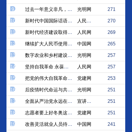
9
过去一年意义非凡，新的一年...
光明网
271
10
新时代中国国际话语权建构的...
人民论坛网
270
11
新时代经济建设取得历史性成...
人民网
269
12
继续扩大人民币使用新场景推...
中国网
265
13
数字农业和乡村建设推动农业...
光明网
257
14
坚持自我革命 永葆党的青春...
人民网
257
15
把党的伟大自我革命不断推向...
党建网
253
16
后疫情时代命运与共的人类未来
光明网
251
17
全面从严治党永远在路上
宣讲家网
251
18
志愿者要上好冬奥这堂“大思...
党建网
251
19
改善灵活就业人员待遇 实现...
中国网
241