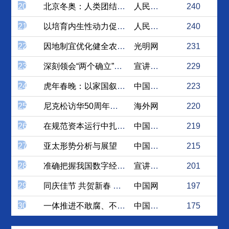
20
北京冬奥：人类团结、友谊、...
人民论坛网
240
21
以培育内生性动力促进新增长
人民论坛网
240
22
因地制宜优化健全农村人居环...
光明网
231
23
深刻领会“两个确立”的决定...
宣讲家网
229
24
虎年春晚：以家国叙事讲好中...
中国社会科学网
223
25
尼克松访华50周年，中美应...
海外网
220
26
在规范资本运行中扎实推动社...
中国社会科学网
219
27
亚太形势分析与展望
中国社会科学网
215
28
准确把握我国数字经济发展的...
宣讲家网
201
29
同庆佳节 共贺新春 以共同...
中国网
197
30
一体推进不敢腐、不能腐、不...
中国理论网
175