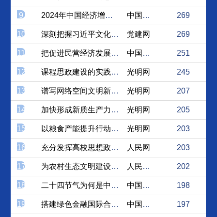
9
2024年中国经济增长前景...
中国社会科学网
269
10
深刻把握习近平文化思想的逻...
党建网
269
11
把促进民营经济发展壮大的意...
中国社会科学网
251
12
课程思政建设的实践路径
光明网
245
13
谱写网络空间文明新篇章 构...
光明网
207
14
加快形成新质生产力需优化科...
光明网
205
15
以粮食产能提升行动促进我国...
光明网
203
16
充分发挥高校思想政治教育重...
人民网
203
17
为农村生态文明建设提供保障
人民论坛网
202
18
二十四节气为何是中国农业文...
中国新闻网
198
19
搭建绿色金融国际合作桥梁 ...
中国社会科学网
197