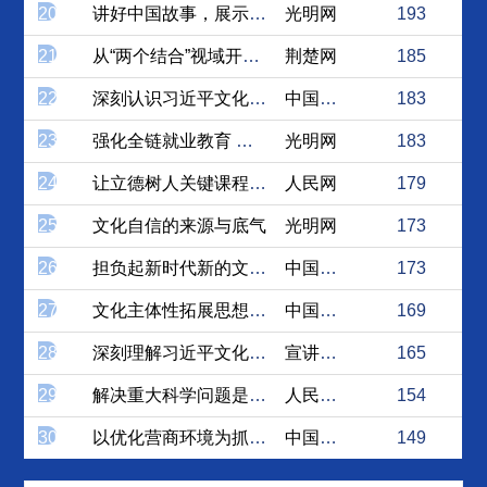
20
讲好中国故事，展示文化魅力
光明网
193
21
从“两个结合”视域开掘新时...
荆楚网
185
22
深刻认识习近平文化思想的基...
中国社会科学网
183
23
强化全链就业教育 提升就业...
光明网
183
24
让立德树人关键课程更有生命...
人民网
179
25
文化自信的来源与底气
光明网
173
26
担负起新时代新的文化使命
中国社会科学网
173
27
文化主体性拓展思想政治教育...
中国社会科学网
169
28
深刻理解习近平文化思想的理...
宣讲家网
165
29
解决重大科学问题是科研工作...
人民论坛网
154
30
以优化营商环境为抓手，推动...
中国日报网
149