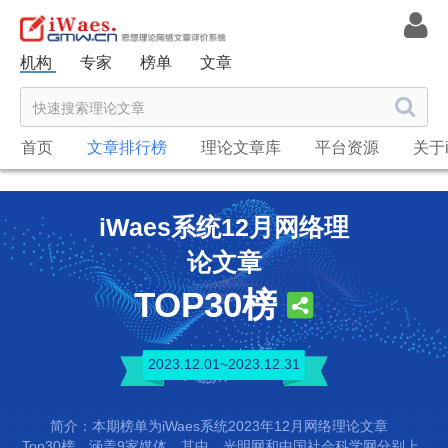
机构
专家
榜单
文章
首页
文章排行榜
理论文章库
平台资源
关于i
iWaes系统12月网络理
论文章
TOP30榜
2023.12.01~2023.12.31
简介：本期榜单为iWaes系统2023年12月网络理论文章
Top30榜，涵盖9家媒体。其中，光明网和中国社会科学网分别上