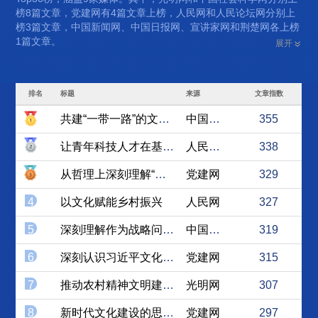
榜8篇文章，党建网有4篇文章上榜，人民网和人民论坛网分别上
榜3篇文章，中国新闻网、中国日报网、宣讲家网和荆楚网各上榜
1篇文章。
展开
排名
标题
来源
文章指数
共建“一带一路”的文明逻辑
中国社会科学网
355
让青年科技人才在基层沃土书...
人民论坛网
338
从哲理上深刻理解“第二个结...
党建网
329
4
以文化赋能乡村振兴
人民网
327
5
深刻理解作为战略问题的文化...
中国社会科学网
319
6
深刻认识习近平文化思想的当...
党建网
315
7
推动农村精神文明建设再上新...
光明网
307
8
新时代文化建设的思想引领
党建网
297