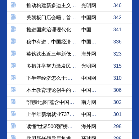
56
推动构建新多边主义与新型全...
光明网
346
57
美朝板门店会晤，首脑外交和...
中国网
342
58
推进国家治理现代化的深刻革命
中国社会科学网
341
59
稳中有进，中国经济踏浪前行
中国江西网
336
60
英镑跌出近三年新低，“无协...
海外网
323
61
多措并举努力激发民间投资活力
光明网
315
62
下半年经济怎么干:政策基调...
中国网
310
63
本土教育理论创生的路径探究
中国社会科学网
306
64
“消费地图”蕴含中国经济“...
南方网
302
65
上半年新增就业737万人 ...
中国经济网
301
66
读懂“世界500强”榜单之...
海外网
298
67
欧盟新任领导层将推动中欧关...
环球网
288