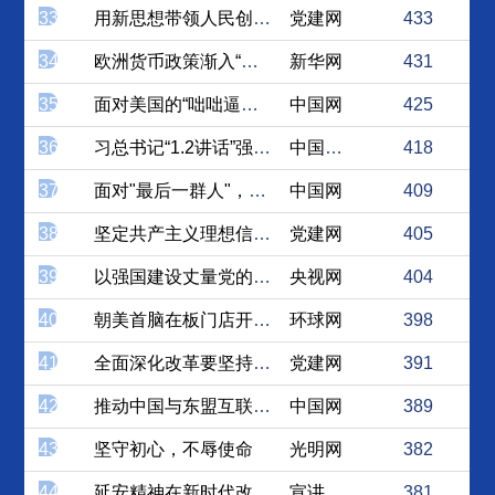
33
用新思想带领人民创造幸福美...
党建网
433
34
欧洲货币政策渐入“宽境”，...
新华网
431
35
面对美国的“咄咄逼人”，欧...
中国网
425
36
习总书记“1.2讲话”强调...
中国台湾网
418
37
面对"最后一群人"，打赢脱...
中国网
409
38
坚定共产主义理想信念，走好...
党建网
405
39
以强国建设丈量党的初心使命
央视网
404
40
朝美首脑在板门店开创历史：...
环球网
398
41
全面深化改革要坚持四个结合
党建网
391
42
推动中国与东盟互联互通已成...
中国网
389
43
坚守初心，不辱使命
光明网
382
44
延安精神在新时代改革开放的...
宣讲家网
381