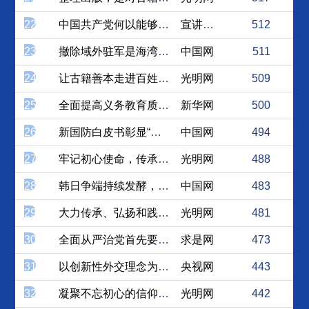
22
中国共产党何以能够青春永驻
宣讲家网
512
23
撤除域外驻军是海湾地区和平...
中国网
511
24
让古籍善本走进百姓生活
光明网
509
25
全面提高义务教育质量，为何...
新华网
500
26
新国防白皮书彰显“反分裂”...
中国网
494
27
牢记初心使命，传承红色基因
光明网
488
28
韩日争端持续发酵，美国亚太...
中国网
483
29
大力传承、弘扬和践行焦裕禄...
光明网
481
30
全面从严治党首先要从政治上看
求是网
473
31
以创新性外交理念为应对全球...
央视网
443
32
凝聚不忘初心的信仰力量
光明网
442