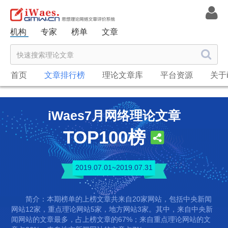
机构
专家
榜单
文章
首页
文章排行榜
理论文章库
平台资源
关于i
iWaes7月网络理论文章
TOP100榜
2019.07.01~2019.07.31
简介：本期榜单的上榜文章共来自20家网站，包括中央新闻
网站12家，重点理论网站5家，地方网站3家。其中，来自中央新
闻网站的文章最多，占上榜文章的67%；来自重点理论网站的文