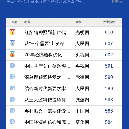
章占26%；来自地方新闻网站的文章占7%。
展开
排名
标题
来源
文章指数
红船精神照耀新时代
光明网
610
从“三个需要”出发深入开展...
人民网
607
70年经济结构优化升级，为...
央视网
602
4
中国共产党再创辉煌的动力、...
央视网
591
5
深刻理解坚持党对一切工作的...
党建网
590
6
结合新时代新要求牢牢把握党...
人民网
589
7
从三大逻辑把握坚持和发展中...
党建网
588
8
乡村振兴，需要建设“诗意经...
中国网
586
9
中国经济的信心和底气来自三...
新华网
584