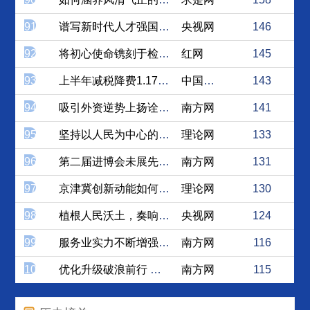
91
谱写新时代人才强国“大文章”
央视网
146
92
将初心使命镌刻于检察机关人...
红网
145
93
上半年减税降费1.17万亿...
中国经济网
143
94
吸引外资逆势上扬诠释中国经...
南方网
141
95
坚持以人民为中心的发展思想
理论网
133
96
第二届进博会未展先火见证中...
南方网
131
97
京津冀创新动能如何进一步释放
理论网
130
98
植根人民沃土，奏响奋进之声
央视网
124
99
服务业实力不断增强见证中国...
南方网
116
100
优化升级破浪前行 中国经济...
南方网
115