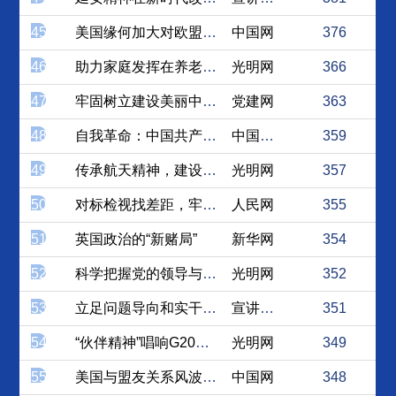
45
美国缘何加大对欧盟产品关税...
中国网
376
46
助力家庭发挥在养老服务中的...
光明网
366
47
牢固树立建设美丽中国的思想...
党建网
363
48
自我革命：中国共产党为什么...
中国社会科学网
359
49
传承航天精神，建设航天强国
光明网
357
50
对标检视找差距，牢牢把握主...
人民网
355
51
英国政治的“新赌局”
新华网
354
52
科学把握党的领导与思想政治...
光明网
352
53
立足问题导向和实干担当方能...
宣讲家网
351
54
“伙伴精神”唱响G20大阪...
光明网
349
55
美国与盟友关系风波再起,同...
中国网
348