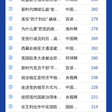
68
新时代继续弘扬“老西藏精神”
中国西藏新闻网
282
69
落实“四个到位” 确保主题...
宣讲家网
279
70
为什么要“把党的政治建设摆...
海外网
278
71
亚投行成员到百，成功的秘诀...
中国网
265
72
西藏在南亚大通道建设中需处...
中国西藏新闻网
262
73
英国驻美大使被迫辞职留下的...
环球网
260
74
新时代党员干部“不忘初心、...
宣讲家网
248
75
就业稳定是经济平稳运行最大...
央视网
238
76
改进党的领导方式与执政方式...
中国社会科学网
228
77
按照现代国家治理体系内在要...
央视网
221
78
在互利合作中实现联动发展、...
国际在线
214