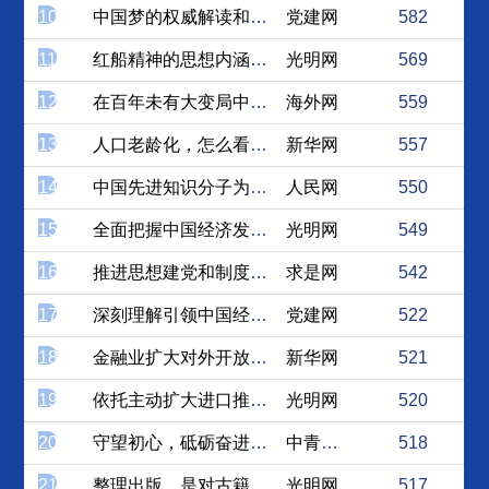
10
中国梦的权威解读和科学指南
党建网
582
11
红船精神的思想内涵与重要价值
光明网
569
12
在百年未有大变局中，中国外...
海外网
559
13
人口老龄化，怎么看？怎么办？
新华网
557
14
中国先进知识分子为什么最终...
人民网
550
15
全面把握中国经济发展的“实...
光明网
549
16
推进思想建党和制度治党协同...
求是网
542
17
深刻理解引领中国经济发展新...
党建网
522
18
金融业扩大对外开放需增强三...
新华网
521
19
依托主动扩大进口推进高质量...
光明网
520
20
守望初心，砥砺奋进，做坚定...
中青在线
518
21
整理出版，是对古籍善本最好...
光明网
517