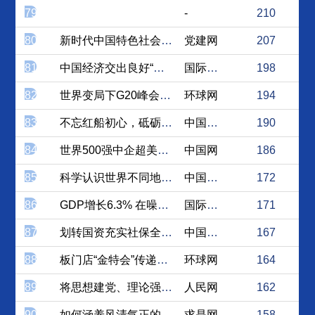
79
-
210
80
新时代中国特色社会主义文化...
党建网
207
81
中国经济交出良好“期中成绩...
国际在线
198
82
世界变局下G20峰会热切期...
环球网
194
83
不忘红船初心，砥砺奋进新时代
中国社会科学网
190
84
世界500强中企超美！看到...
中国网
186
85
科学认识世界不同地区“新社...
中国社会科学网
172
86
GDP增长6.3% 在噪音...
国际在线
171
87
划转国资充实社保全面推开 ...
中国经济网
167
88
板门店“金特会”传递什么信息
环球网
164
89
将思想建党、理论强党贯穿于...
人民网
162
90
如何涵养风清气正的政治生态？
求是网
158