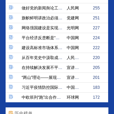
21
做好党的新闻舆论工作，为新...
人民网
255
22
旗帜鲜明讲政治必须提高政治...
党建网
251
23
网络强国建设是实现中华民族...
光明网
227
24
平台经济反垄断是“开笼”，...
中国网
224
25
建设高标准市场体系 加快构...
中国网
222
26
从百年党史中汲取成长“三力”
人民论坛网
220
27
在持续解决发展不平衡不充分...
宣讲家网
205
28
“两山”理论——展现全球生...
宣讲家网
201
29
习近平疫情防控国际合作战略...
中国社会科学网
183
30
中欧班列“跑”出合作共赢 ...
环球网
172
历史榜单