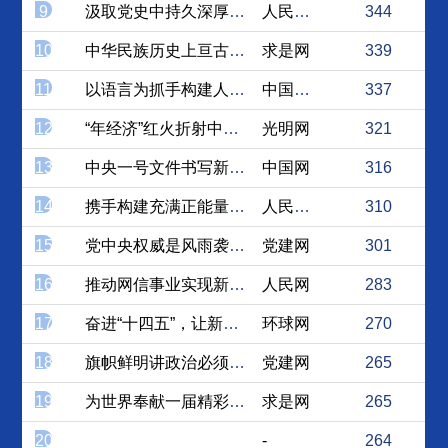
9
汲取党史中持久深厚的奋斗之力
人民论坛网
344
10
中华民族历史上亘古未有的伟...
求是网
339
11
以语言为抓手构建人类卫生健...
中国社会科学网
337
12
“年经济”红火折射中国经济...
光明网
321
13
中央一号文件书写新时代“三...
中国网
316
14
携手构建充满正能量的网络空间
人民论坛网
310
15
党中央权威是风雨袭来时最坚...
党建网
301
16
推动网信事业实现新发展 让...
人民网
283
17
奋进“十四五”，让新闻舆论...
环球网
270
18
旗帜鲜明讲政治必须提高政治...
党建网
265
19
为世界奉献一届精彩非凡卓越...
求是网
265
20
-
264