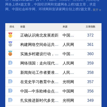
网各上榜4篇文章，中国经济网和党建网各上榜3篇文章，求是
网、中国社会科学网、环球网和宣讲家网分别上榜2篇文章。
展开
排名
标题
来源
文章指数
正确认识南北发展差距
中国经济网
372
构建网络空间命运共同体必须...
人民网
361
实施乡村建设行动，大有可为
中国经济网
360
4
网络强国：走向现代化的必由...
人民网
359
5
新闻舆论工作者要准确把握“...
人民论坛网
358
6
在党史学习教育中永葆党的生...
光明网
357
7
中国—中东欧峰会点明亮点和...
中国网
356
8
扎实推进新时代多党合作事业...
光明网
349