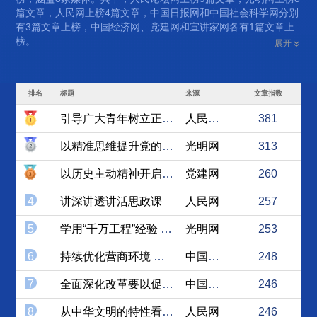
篇文章，人民网上榜4篇文章，中国日报网和中国社会科学网分别
有3篇文章上榜，中国经济网、党建网和宣讲家网各有1篇文章上
榜。
展开
排名
标题
来源
文章指数
引导广大青年树立正确价值观
人民论坛网
381
以精准思维提升党的创新理论...
光明网
313
以历史主动精神开启全面深化...
党建网
260
4
讲深讲透讲活思政课
人民网
257
5
学用“千万工程”经验 全...
光明网
253
6
持续优化营商环境 助力经营...
中国经济网
248
7
全面深化改革要以促进社会公...
中国社会科学网
246
8
从中华文明的特性看中国式现...
人民网
246