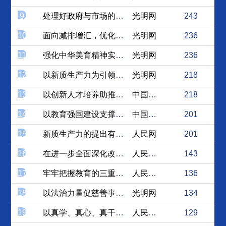
9
处理好政府与市场的关系，加...
光明网
243
10
面向减排增汇，优化国土空间
光明网
236
11
强化中华美育精神实践，助力...
光明网
236
12
以新质生产力为引领，谱写西...
光明网
218
13
以创新人才培养助推西部地区...
中国社会科学网
218
14
以教育强国建设支撑引领中国...
中国日报网
201
15
新质生产力的提出有何重大意...
人民网
201
16
在进一步全面深化改革中开辟...
人民论坛网
143
17
牢牢把握教育的三重属性 谱...
人民论坛网
136
18
以法治力量促慈善事业高质量...
光明网
134
19
以真学、真心、真干蓄力锻造...
人民论坛网
129