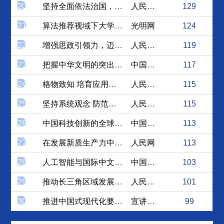
20
坚持全面依法治国，在法治轨...
人民论坛网
129
21
算法推荐视域下大学生精神生...
光明网
124
22
增强思政引领力，迈向教育强国
人民论坛网
119
23
把握中华文明的突出特性 奋...
中国社会科学网
117
24
格物致知 培育应用型拔尖创...
人民论坛网
115
25
坚持系统观念 防范化解各种...
人民论坛网
115
26
中国科技创新的全球影响与合...
中国日报网
113
27
在发展新质生产力中练本领、...
人民网
113
28
人工智能与国际中文教育相互...
中国日报网
103
29
推动长三角区域发展共同体构建
人民论坛网
101
30
推进中国式现代化要坚持“民...
宣讲家网
99