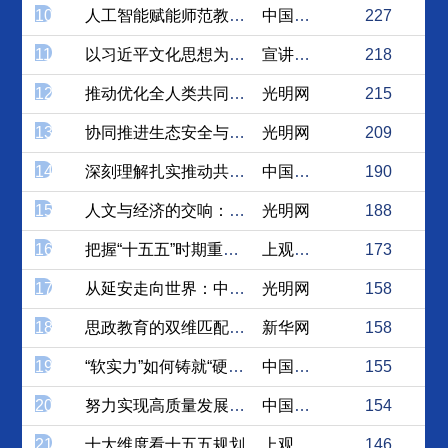
10
人工智能赋能师范教育协同提...
中国社会科学网
227
11
以习近平文化思想为指引 加...
宣讲家网
218
12
推动优化全人类共同价值的全...
光明网
215
13
协同推进生态安全与生态产品...
光明网
209
14
深刻理解扎实推动共同富裕与...
中国理论网
190
15
人文与经济的交响：体育非遗...
光明网
188
16
把握“十五五”时期重要地位...
上观新闻
173
17
从延安走向世界：中国国际地...
光明网
158
18
思政教育的双维匹配机制探索
新华网
158
19
“软实力”如何铸就“硬支撑”
中国社会科学网
155
20
努力实现高质量发展和高水平...
中国理论网
154
21
十大维度看十五五规划
上观新闻
146