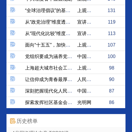
22
“全球治理倡议”的基本内涵...
上观新闻
131
23
从“政党治理”维度透视二十...
宣讲家网
119
24
从“现代化比较”维度透视二...
宣讲家网
113
25
面向“十五五”，加快培养复...
上观新闻
107
26
党组织要成为涵养党员干部良...
中国理论网
100
27
上海超大城市社会工作十五五...
上观新闻
98
28
让信仰成为青春最厚重的底色
人民论坛网
90
29
深刻把握现代化人民城市的双...
中国理论网
87
30
探索发挥社区基金会在基层社...
光明网
86
历史榜单