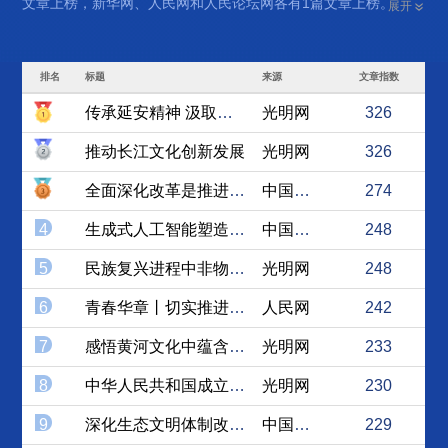
文章上榜，新华网、人民网和人民论坛网各有1篇文章上榜。
展开
排名
标题
来源
文章指数
传承延安精神 汲取奋进力量
光明网
326
推动长江文化创新发展
光明网
326
全面深化改革是推进中国式现...
中国理论网
274
4
生成式人工智能塑造思政教育...
中国社会科学网
248
5
民族复兴进程中非物质文化遗...
光明网
248
6
青春华章丨切实推进高校思政...
人民网
242
7
感悟黄河文化中蕴含的家国情怀
光明网
233
8
中华人民共和国成立76周...
光明网
230
9
深化生态文明体制改革 协同...
中国理论网
229