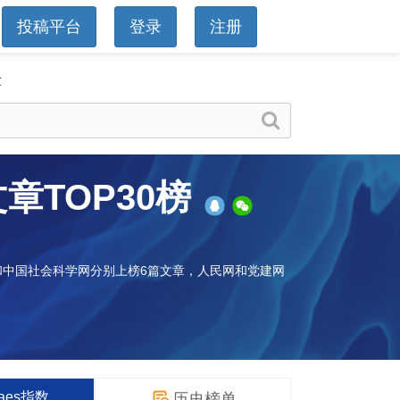
投稿平台
登录
注册
章
文章
TOP30榜
坛网和中国社会科学网分别上榜6篇文章，人民网和党建网
waes指数
历史榜单