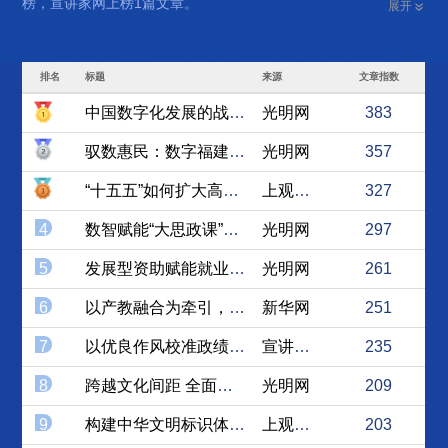
榜，宣讲家网上榜1篇文章。
展开
排名
标题
来源
文章指数
中国数字化发展的战略跃升与...
光明网
383
驭数惠民：数字福建的民生实...
光明网
357
“十五五”如何扩大高水平对...
上观新闻
327
4
数智赋能“大思政课”，服务...
光明网
297
5
发展型资助赋能就业的实践路径
光明网
261
6
以产教融合为牵引，推动职业...
新华网
251
7
以优良作风校准政绩坐标
宣讲家网
235
8
跨越文化间距 全面提升国际...
光明网
209
9
构建中华文明标识体系：涵盖...
上观新闻
203