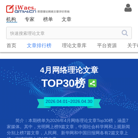
机构
专家
榜单
文章
首页
文章排行榜
理论文章库
平台资源
关于i
4月网络理论文章
TOP30榜
2026.04.01~2026.04.30
简介：本期榜单为2026年4月网络理论文章Top30榜，涵盖7
家媒体。其中，光明网上榜9篇文章，中国社会科学网和上观新闻
分别上榜7篇文章，人民网、新华网和中国日报网各有2篇文章上