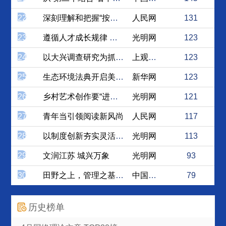
22
深刻理解和把握“按规律办事”
人民网
131
23
遵循人才成长规律 培养新时...
光明网
123
24
以大兴调查研究为抓手，树立...
上观新闻
123
25
生态环境法典开启美丽中国建...
新华网
123
26
乡村艺术创作要“进心窝”更...
光明网
121
27
青年当引领阅读新风尚
人民网
117
28
以制度创新夯实灵活就业群体...
光明网
113
29
文润江苏 城兴万象
光明网
93
30
田野之上，管理之基：调查研...
中国社会科学网
79
历史榜单