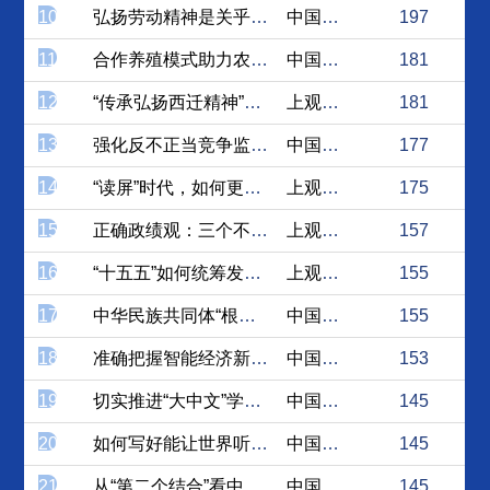
10
弘扬劳动精神是关乎长远的重...
中国社会科学网
197
11
合作养殖模式助力农户走出产...
中国社会科学网
181
12
“传承弘扬西迁精神”，凸显...
上观新闻
181
13
强化反不正当竞争监管 推动...
中国日报网
177
14
“读屏”时代，如何更好打造...
上观新闻
175
15
正确政绩观：三个不能再回到
上观新闻
157
16
“十五五”如何统筹发展与安...
上观新闻
155
17
中华民族共同体“根脉”与“...
中国社会科学网
155
18
准确把握智能经济新形态的本...
中国社会科学网
153
19
切实推进“大中文”学科学术...
中国社会科学网
145
20
如何写好能让世界听懂的中国...
中国日报网
145
21
从“第二个结合”看中华文明...
中国社会科学网
145