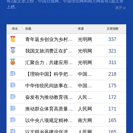
有2篇文章上榜，中国日报网、中国理论网和南方网各有1篇文章
上榜。
展开
排名
标题
来源
文章指数
青年返乡创业为乡村发展注入...
光明网
337
我国文旅消费正在扩容升级
光明网
321
汇聚合力，共建应用型期刊评...
光明网
311
4
【理响中国】科学把握教育强...
中国理论网
218
5
中华传统民间故事在现代文化...
中国社会科学网
175
6
奋发有为推动教育强国建设
人民论坛网
172
7
推动群众体育高质量发展
人民网
171
8
以中央八项规定精神淬炼新时...
南方网
165
9
以文明乡风建设促进乡村全面...
人民网
165