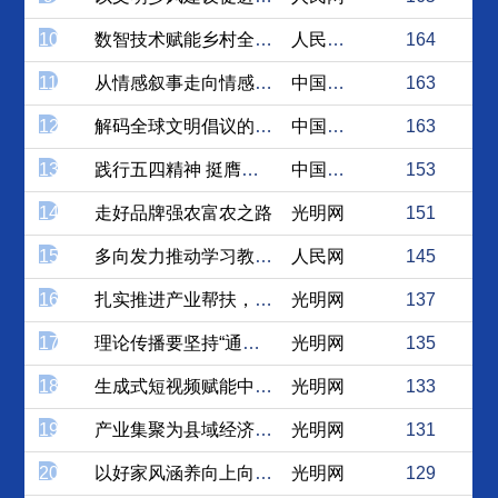
10
数智技术赋能乡村全面振兴
人民论坛网
164
11
从情感叙事走向情感育人：数...
中国社会科学网
163
12
解码全球文明倡议的“文明力...
中国社会科学网
163
13
践行五四精神 挺膺科技强国...
中国社会科学网
153
14
走好品牌强农富农之路
光明网
151
15
多向发力推动学习教育走深走实
人民网
145
16
扎实推进产业帮扶，促进低收...
光明网
137
17
理论传播要坚持“通俗为桥”
光明网
135
18
生成式短视频赋能中华优秀传...
光明网
133
19
产业集聚为县域经济发展插上...
光明网
131
20
以好家风涵养向上向善的社会...
光明网
129