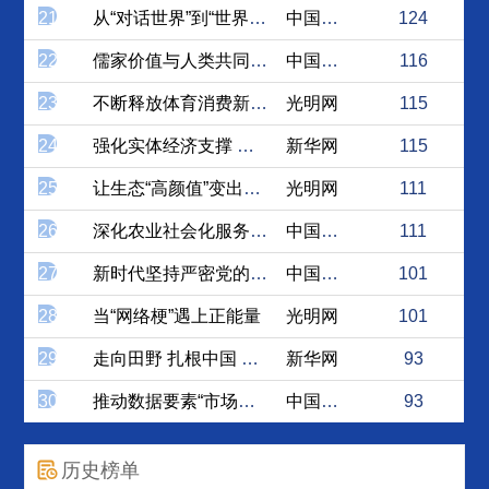
21
从“对话世界”到“世界对话”
中国新闻网
124
22
儒家价值与人类共同价值
中国新闻网
116
23
不断释放体育消费新潜能
光明网
115
24
强化实体经济支撑 加快建设...
新华网
115
25
让生态“高颜值”变出经济高...
光明网
111
26
深化农业社会化服务 赋能农...
中国社会科学网
111
27
新时代坚持严密党的组织体系...
中国社会科学网
101
28
当“网络梗”遇上正能量
光明网
101
29
走向田野 扎根中国 立德树人
新华网
93
30
推动数据要素“市场化价值化...
中国日报网
93
历史榜单