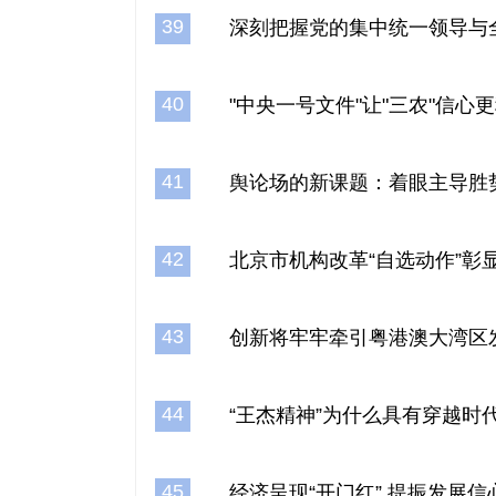
39
深刻把握党的集中统一领导与
40
"中央一号文件"让"三农"信心
41
舆论场的新课题：着眼主导胜
42
北京市机构改革“自选动作”彰
43
创新将牢牢牵引粤港澳大湾区
44
“王杰精神”为什么具有穿越时
45
经济呈现“开门红” 提振发展信