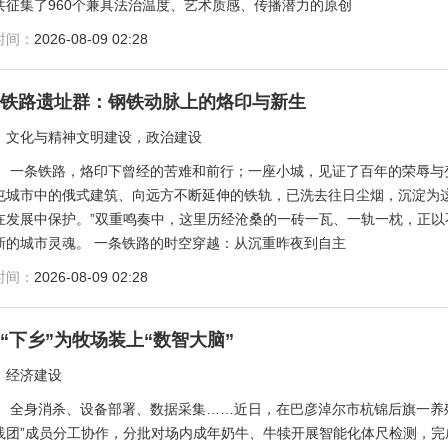
共征集了960个兼具法治温度、艺术质感、传播潜力的原创
时间：
2026-08-09 02:28
东铁路遗址群：钢铁动脉上的烙印与新生
：
文化与精神文明建设，政治建设
：
一条铁路，烙印下曾经的苦难和前行；一座小城，见证了百年的荣辱与
屯城市中的俄式建筑、向远方不断延伸的铁轨，已洗去往日尘烟，沉淀为这
在发展中保护。”双重鸣奏中，这里历经沧桑的一砖一瓦、一轨一枕，正
新的城市灵魂。 一条铁路的时空穿越：从沉重昨夜到自主
时间：
2026-08-09 02:28
“下乡”为牧场装上“数智大脑”
：
经济建设
：
全身消杀、设备部署、数据采集……近日，在巴彦淖尔市杭锦后旗一养
践团”成员分工协作，分批对场内成年奶牛、牛犊开展智能化体尺检测，