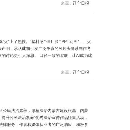
来源：
辽宁日报
”上了热搜。“塑料感”“僵尸脸”“PPT动画”……火
声明，承认此前引发广泛争议的AI片头确系制作考
的讨论更引人深思。 口径一致的喧嚷，让AI成为此
来源：
辽宁日报
区公民法治素养，厚植法治内蒙古建设根基，内蒙
神 提升公民法治素养”优秀法治宣传作品征集活动，
法律服务工作者和媒体从业者的广泛响应、积极参