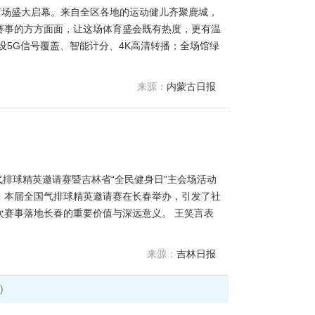
体育场盛大启幕。来自全区各地的运动健儿齐聚鹿城，
赛事的方方面面，让这场体育盛会既有热度，更有温
设5G信号覆盖、智能计分、4K高清转播；全场馆绿
来源：
内蒙古日报
气排球精英邀请赛暨吉林省“全民健身日”主会场活动
，本届全国气排球精英邀请赛在长春举办，引发了社
赛事落地长春的重要价值与深远意义。 王笑言表
来源：
吉林日报
篇）