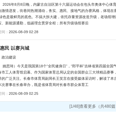
：
2026年8月8日晚，内蒙古自治区第十六届运动会在包头市奥体中心
内激情迸发，街巷间热潮涌动，务实、惠民、接地气的办赛风格，体现在
 绿色是最鲜亮的底色。不搞大拆大建，依托存量资源改造升级，老场馆增
应、新能源通勤，低碳理念贯穿全程；所有升级场馆赛后
时间：
2026-08-09 02:28
惠民 以赛兴城
：
政治建设
：
姚思琦）今天是我国第18个“全民健身日”，“郎平杯”吉林省第四届全国
春市工人体育馆启幕。作为国家体育总局认定的全国群众三大球精品赛事
界的广泛关注。长春市体育局副局长王笑言在接受媒体采访时，解读了本次
本次赛事在长春举办，既是省体育局对长春市群众体育工
时间：
2026-08-09 02:25
[1/48]查看更多（共480