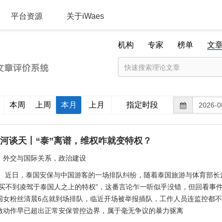
平台资源
关于iWaes
机构
专家
榜单
文
本周
上周
本月
上月
指定时段
河谈天丨“泰”离谱，维权咋就变特权？
：
外交与国际关系，政治建设
：
近日，泰国安保与中国游客的一场排队纠纷，随着泰国旅游与体育部长
钱买不到凌驾于泰国人之上的特权”，这番言论乍一听似乎没错，但回看事件
国女粉丝清晨6点就到场排队，临近开场被举报插队，工作人员连监控都
激动作早已超出正常安保管控边界，属于毫无争议的暴力驱离