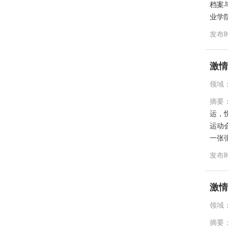
档案
业学
发布
激情
领域
摘要
运，
运动
一张
发布
激情
领域
摘要