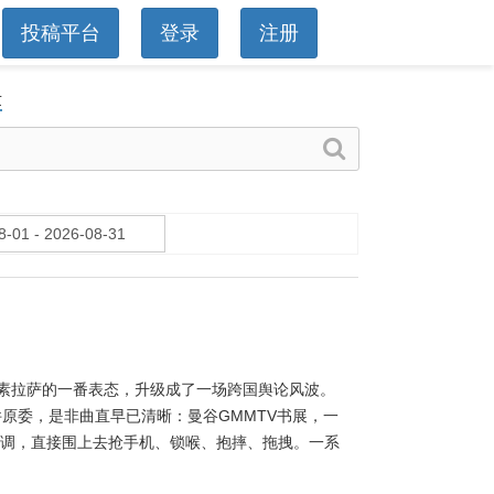
投稿平台
登录
注册
章
素拉萨的一番表态，升级成了一场跨国舆论风波。
原委，是非曲直早已清晰：曼谷GMMTV书展，一
不调，直接围上去抢手机、锁喉、抱摔、拖拽。一系