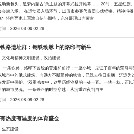
悦动新包头，追梦内蒙古”为主题的开幕式拉开帷幕…… 20时，五星红
会会旗入场。 在运动员入场环节，12盟市参赛代表团步伐铿锵、精神抖
张年轻的面庞上写满自信与期待，充分展现出内蒙古
时间：
2026-08-09 02:28
东铁路遗址群：钢铁动脉上的烙印与新生
：
文化与精神文明建设，政治建设
：
一条铁路，烙印下曾经的苦难和前行；一座小城，见证了百年的荣辱与
屯城市中的俄式建筑、向远方不断延伸的铁轨，已洗去往日尘烟，沉淀为这
在发展中保护。”双重鸣奏中，这里历经沧桑的一砖一瓦、一轨一枕，正
新的城市灵魂。 一条铁路的时空穿越：从沉重昨夜到自主
时间：
2026-08-09 02:28
场有热度有温度的体育盛会
：
生态建设