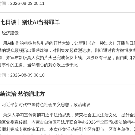
时间：
2026-08-09 08:11
七日谈丨别让AI当替罪羊
：
经济建设
：
用AI制作的粗糙片头引起的轩然大波，让新剧《这一秒过火》开播首日就“火
睛的观众频频扔出重磅炸弹，对剧集发起猛烈进攻。剧组通过官方微博发表
周，并宣布新版真人实拍片头已完成替换上线。风波略有平息，但由此引发
讨事件的主角。当然细心的观众没止步于此
时间：
2026-08-09 08:10
绘法治 艺韵润北方
：
习近平新时代中国特色社会主义思想，政治建设
：
为深入学习宣传贯彻习近平法治思想，繁荣社会主义法治文化，提升全
治区党委宣传部、内蒙古自治区司法厅联合举办2026年全区“弘扬法治精
日顺利完成专家终审工作。 本次征集活动得到全区各盟市、区直各单位、