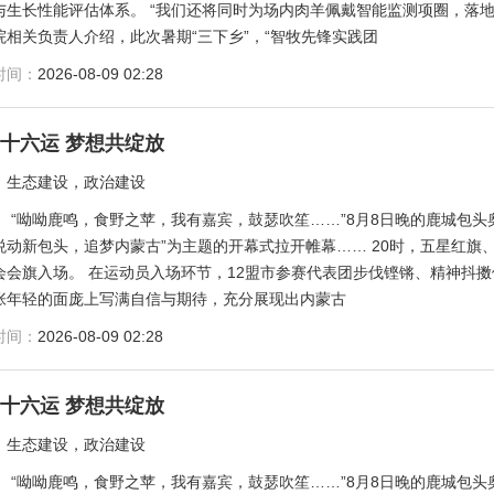
与生长性能评估体系。 “我们还将同时为场内肉羊佩戴智能监测项圈，落
院相关负责人介绍，此次暑期“三下乡”，“智牧先锋实践团
时间：
2026-08-09 02:28
十六运 梦想共绽放
：
生态建设，政治建设
：
“呦呦鹿鸣，食野之苹，我有嘉宾，鼓瑟吹笙……”8月8日晚的鹿城包头
悦动新包头，追梦内蒙古”为主题的开幕式拉开帷幕…… 20时，五星红
会会旗入场。 在运动员入场环节，12盟市参赛代表团步伐铿锵、精神抖
张年轻的面庞上写满自信与期待，充分展现出内蒙古
时间：
2026-08-09 02:28
十六运 梦想共绽放
：
生态建设，政治建设
：
“呦呦鹿鸣，食野之苹，我有嘉宾，鼓瑟吹笙……”8月8日晚的鹿城包头