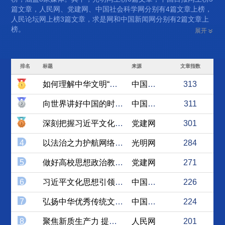
篇文章，人民网、党建网、中国社会科学网分别有4篇文章上榜，
人民论坛网上榜3篇文章，求是网和中国新闻网分别有2篇文章上
榜。
展开
排名
标题
来源
文章指数
如何理解中华文明“突出的统...
中国新闻网
313
向世界讲好中国的时间故事
中国日报网
311
深刻把握习近平文化思想的科...
党建网
301
4
以法治之力护航网络强国建设
光明网
284
5
做好高校思想政治教育工作要...
党建网
271
6
习近平文化思想引领中华民族...
中国社会科学网
226
7
弘扬中华优秀传统文化赋能文...
中国社会科学网
224
8
聚焦新质生产力 提供发展新...
人民网
201