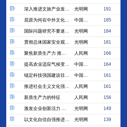
9
深入推进文旅产业发展，赋能...
光明网
191
10
屈原为何在中外文化交流中具...
中国新闻网
185
11
国际问题研究不要迷信理论
光明网
184
12
贯彻总体国家安全观 健全国...
光明网
181
13
聚焦新质生产力 推进质量...
人民网
166
14
提高农业适应气候变化能力 ...
中国日报网
164
15
锚定科技强国建设目标，加快...
中国日报网
161
16
推进社会主义文化强国建设
人民网
161
17
新质生产力的特征
人民网
156
18
激发企业创新活力 大力发展...
光明网
149
19
以文化自信自强推进中国式现...
光明网
139