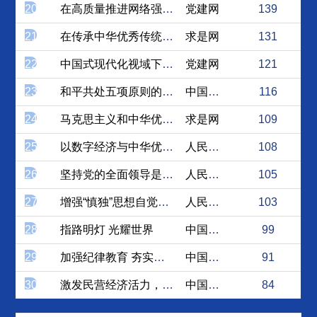
20
在高质量推进网络强国建设中...
党建网
139
21
在传承中华优秀传统文化中推...
求是网
131
22
中国式现代化视域下深刻理解...
党建网
121
23
和平共处五项原则的现实意义...
中国社会科学网
116
24
马克思主义和中华优秀传统文...
求是网
109
25
以数字经济与中华优秀传统文...
人民论坛网
108
26
坚持党的全面领导是全面建设...
人民论坛网
105
27
增强“慎独”思想自觉与行为...
人民论坛网
103
28
指路明灯 光耀世界
中国社会科学网
99
29
加强纪律教育 夯实纪律保障
中国日报网
91
30
激发民营经济活力，助力高质...
中国日报网
84