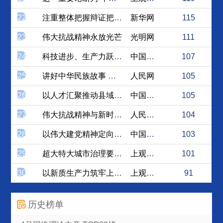
22
注重整体把握辩证把握马克思...
新华网
115
23
伟大抗战精神永放光芒
光明网
111
24
科技进步、生产力跃迁与协同...
中国社会科学网
107
25
讲好中华民族故事 推动中华...
人民网
105
26
以人才汇聚推动县域经济高质...
中国社会科学网
105
27
伟大抗战精神与新时代伟大斗...
人民论坛网
104
28
以伟大建党精神定向领航，在...
中国社会科学网
103
29
超大特大城市治理要关注“新...
上观新闻
101
30
以新质生产力筑牢上海“十五...
上观新闻
91
历史榜单