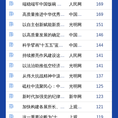
10
端稳端牢中国饭碗 筑牢粮食...
人民网
169
11
高质量推进中华优秀传统文化...
中国社会科学网
169
12
以自主创新赋能新质生产力发展
光明网
151
13
以高质量发展的确定性应对外...
中国理论网
146
14
科学擘画“十五五”蓝图，推...
中国理论网
144
15
持续擦亮作风建设这张“金色...
人民网
141
16
以法治助推低空经济高质量发展
光明网
141
17
从伟大抗战精神中汲取奋斗前...
光明网
137
18
砥柱中流聚民心：中国共产党...
光明网
125
19
新时代加强党的纪律建设的三...
新华网
123
20
加快构建各展所长、优势互补...
上观新闻
121
21
这一重要论断为“十五五”时...
上观新闻
119