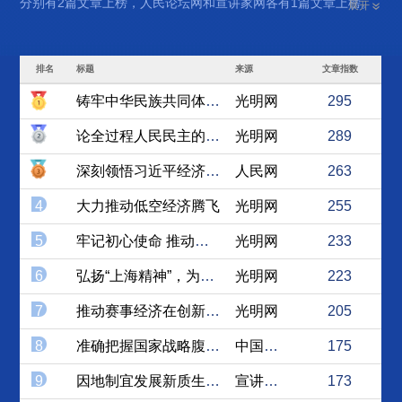
分别有2篇文章上榜，人民论坛网和宣讲家网各有1篇文章上榜。
展开
排名
标题
来源
文章指数
铸牢中华民族共同体意识是全...
光明网
295
论全过程人民民主的“全过程...
光明网
289
深刻领悟习近平经济思想的人...
人民网
263
4
大力推动低空经济腾飞
光明网
255
5
牢记初心使命 推动上合组织...
光明网
233
6
弘扬“上海精神”，为构建人...
光明网
223
7
推动赛事经济在创新中不断深...
光明网
205
8
准确把握国家战略腹地的科学...
中国社会科学网
175
9
因地制宜发展新质生产力 更...
宣讲家网
173