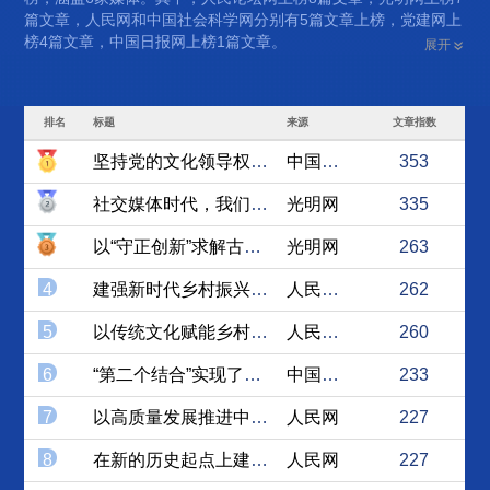
篇文章，人民网和中国社会科学网分别有5篇文章上榜，党建网上
榜4篇文章，中国日报网上榜1篇文章。
展开
排名
标题
来源
文章指数
坚持党的文化领导权 推进中...
中国社会科学网
353
社交媒体时代，我们如何走出...
光明网
335
以“守正创新”求解古今中西...
光明网
263
4
建强新时代乡村振兴干部队伍
人民论坛网
262
5
以传统文化赋能乡村振兴
人民论坛网
260
6
“第二个结合”实现了又一次...
中国社会科学网
233
7
以高质量发展推进中国式现代化
人民网
227
8
在新的历史起点上建设中华民...
人民网
227