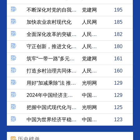
21
不断深化对党的自我革命“九...
党建网
195
22
加快农业农村现代化
人民网
185
23
全面深化改革的突破性进展
人民论坛网
182
24
守正创新，推进文化和旅游深...
人民论坛网
180
25
筑牢“一带一路”多元文明共...
党建网
161
26
打造乡村治理共同体的着力点
人民论坛网
160
27
用好“加减乘除”法 推进机...
光明网
129
28
2024年中国经济主基调和...
中国社会科学网
129
29
把握中国式现代化与中华文化...
光明网
125
30
中国为世界经济平稳运行注入...
中国社会科学网
123
历史榜单