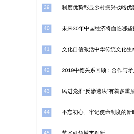
39
制度优势彰显乡村振兴战略优
40
未来30年中国经济将面临哪些
41
文化自信激活中华传统文化生
42
2019中德关系回顾：合作与
43
民进党推“反渗透法”有着多重
44
不忘初心、牢记使命制度的新
45
艺术引领城市创新