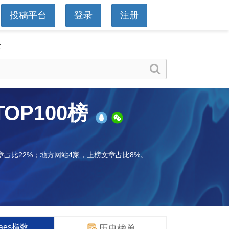
投稿平台
登录
注册
章
TOP100榜
章占比22%；地方网站4家，上榜文章占比8%。
waes指数
历史榜单