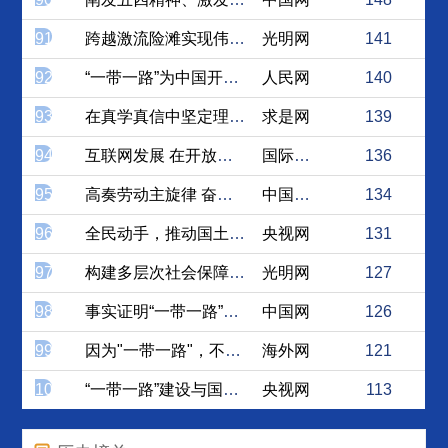
91
跨越激流险滩实现伟大梦想的...
光明网
141
92
“一带一路”为中国开放发展...
人民网
140
93
在真学真信中坚定理想信念
求是网
139
94
互联网发展 在开放与自主中...
国际在线
136
95
高奏劳动主旋律 奋力托起中...
中国江西网
134
96
全民动手，推动国土绿化取得...
央视网
131
97
构建多层次社会保障体系
光明网
127
98
事实证明“一带一路”倡议与...
中国网
126
99
因为"一带一路"，不同国家...
海外网
121
100
“一带一路”建设与国际组织...
央视网
113