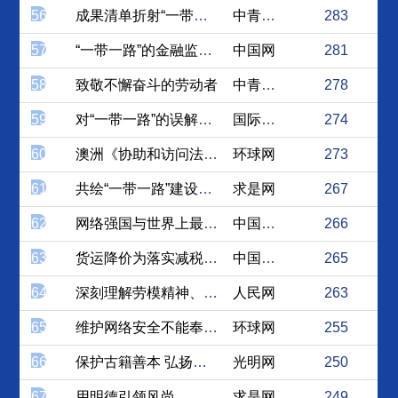
56
成果清单折射“一带一路”发...
中青在线
283
57
“一带一路”的金融监管体系...
中国网
281
58
致敬不懈奋斗的劳动者
中青在线
278
59
对“一带一路”的误解和偏见...
国际在线
274
60
澳洲《协助和访问法》与监控...
环球网
273
61
共绘“一带一路”建设的“工...
求是网
267
62
网络强国与世界上最强大政党...
中国社会科学网
266
63
货运降价为落实减税降费开好...
中国经济网
265
64
深刻理解劳模精神、劳动精神...
人民网
263
65
维护网络安全不能奉行双重标准
环球网
255
66
保护古籍善本 弘扬优秀文化
光明网
250
67
用明德引领风尚
求是网
249