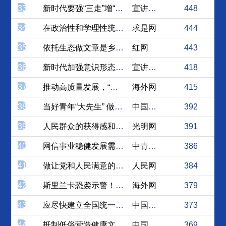
33
新时代要强“三走”增“四力...
宣讲家网
448
34
在政治性和学理性统一中讲好...
求是网
444
35
依托生态做文章是乡村振兴的...
红网
443
36
新时代加强意识形态领域理论...
宣讲家网
418
37
推动高质量发展，“一带一路...
海外网
415
38
当好青年“大先生” 做好青...
中国社会科学网
392
39
人民群众的获得感和改革开放...
光明网
391
40
网信事业稳健发展需要安全与...
中青在线
386
41
做让党和人民满意的新时代思...
人民网
384
42
斯里兰卡恐袭示警！国际反恐...
海外网
379
43
应尽快建立全国统一的知识产...
中国经济网
373
44
抵制低俗营造健康文化生态环境
中国西藏新闻网
369