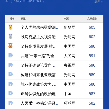
家（上榜文章占比10%）。
展开
排名
标题
来源
文章指数
全人类的未来亟需深化合作并...
新华网
603
以马克思主义视角透视“中国...
光明网
602
坚持高质量发展 推动“一带...
中国网
598
4
共建“一带一路”为全球治理...
人民网
591
5
坚持正确舆论导向 让互联网...
央视网
590
6
构建和谐东北亚既需“硬支撑...
光明网
589
7
就业优先政策发力, 实现更...
中国网
588
8
正确认识党的政治建设与思想...
中国社会科学网
587
9
人民币汇率稳定是经济增长基石
环球网
582