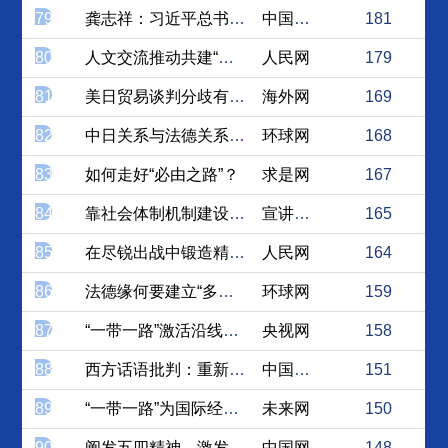
79
龚志祥：习近平总书记关于民...
中国社会科学网
181
80
人文交流推动共建“一带一路...
人民网
179
81
美日贸易谈判分歧有多大？协...
海外网
169
82
中日关系与法德关系比较
环球网
168
83
如何走好“必由之路”？
求是网
167
84
靠社会体制机制建设保诚信海...
宣讲家网
165
85
在尽锐出战中锻造精兵强将
人民网
164
86
法德缘何要建立“多边主义联...
环球网
159
87
“一带一路”激活沿线经济发...
央视网
158
88
西方话语批判：重新认识鸦片...
中国社会科学网
151
89
“一带一路”为国际经济合作...
未来网
150
90
阐发五四精神、激发爱国热情...
中国网
148