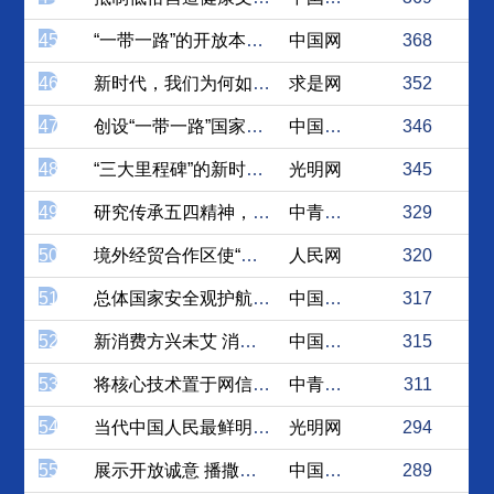
45
“一带一路”的开放本色彰显...
中国网
368
46
新时代，我们为何如此自信？
求是网
352
47
创设“一带一路”国家比较劳...
中国社会科学网
346
48
“三大里程碑”的新时代启示
光明网
345
49
研究传承五四精神，激励广大...
中青在线
329
50
境外经贸合作区使“一带一路...
人民网
320
51
总体国家安全观护航中华民族...
中国社会科学网
317
52
新消费方兴未艾 消费升级巨...
中国经济网
315
53
将核心技术置于网信事业发展...
中青在线
311
54
当代中国人民最鲜明的精神标识
光明网
294
55
展示开放诚意 播撒合作种子
中国经济网
289