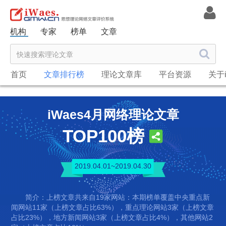
机构
专家
榜单
文章
首页
文章排行榜
理论文章库
平台资源
关于i
iWaes4月网络理论文章
TOP100榜
2019.04.01~2019.04.30
简介：上榜文章共来自19家网站：本期榜单覆盖中央重点新
闻网站11家（上榜文章占比63%），重点理论网站3家（上榜文章
占比23%），地方新闻网站3家（上榜文章占比4%），其他网站2