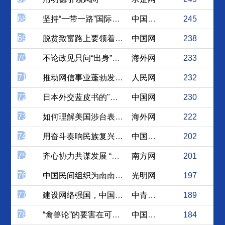
68
坚持“一带一路”国际经济合...
中国社会科学网
245
69
脱贫致富路上要领着跑，更要...
中国网
238
70
不论政见只问“出身”？西方...
海外网
233
71
推动网信事业蓬勃发展，让人...
人民网
232
72
日本外交蓝皮书的"友华"措...
中国网
230
73
如何理解美国涉台表态“前紧...
海外网
222
74
用奋斗奏响民族复兴路上的青...
中国江西网
202
75
齐心协力共谋发展 “一带一...
南方网
201
76
中国民间组织为南南合作注入...
光明网
197
77
建设网络强国，中国步伐铿锵...
中青在线
189
78
“禽兽论”的要害在可怕的意...
中国台湾网
184