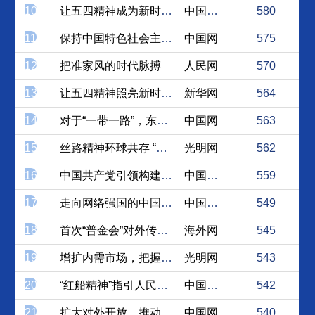
10
让五四精神成为新时代激励中...
中国社会科学网
580
11
保持中国特色社会主义的战略...
中国网
575
12
把准家风的时代脉搏
人民网
570
13
让五四精神照亮新时代青年奋...
新华网
564
14
对于“一带一路”，东盟做出...
中国网
563
15
丝路精神环球共存 “三共”...
光明网
562
16
中国共产党引领构建人类命运...
中国社会科学网
559
17
走向网络强国的中国经验
中国台湾网
549
18
首次“普金会”对外传递三大...
海外网
545
19
增扩内需市场，把握新兴产业...
光明网
543
20
“红船精神”指引人民践行伟...
中国社会科学网
542
21
扩大对外开放，推动“一带一...
中国网
540