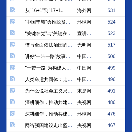
22
从"16+1"到"17+1...
海外网
531
23
“中国坚毅”勇推脱贫攻坚战...
环球网
524
24
“关键在党”与“关键在人”...
宣讲家网
523
25
谱写全面依法治国的新篇章
光明网
517
26
讲好“一带一路”故事，塑造...
中国论坛网
506
27
"一带一路"为构建人类命运...
中国网
499
28
人类命运共同体：走向世界的...
中国社会科学网
496
29
为什么说社会主义只有不断发...
求是网
491
30
深耕细作，推动共建一带一路...
央视网
486
31
深耕细作，推动共建“一带一...
环球网
476
32
网络强国建设走出坚实步伐
央视网
467