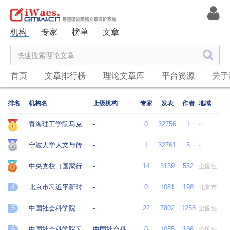
机构
专家
榜单
文章
首页
文章排行榜
理论文章库
平台资源
关于i
排名
机构名
上级机构
专家
发表
作者
地域
青海理工学院马克思主义学院
-
0
32756
1
-
宁波大学人文与传媒学院
-
1
32761
5
-
中央党校（国家行政学院）
-
14
3139
552
全国性
4
北京市习近平新时代中国特色社会主义思想研究中心
-
0
1081
198
北京市
5
中国社会科学院
-
22
7802
1258
全国性
6
中国社会科学院习近平新时代中国特色社会主义思想研究中心
中国社会科学院
0
1055
156
全国性